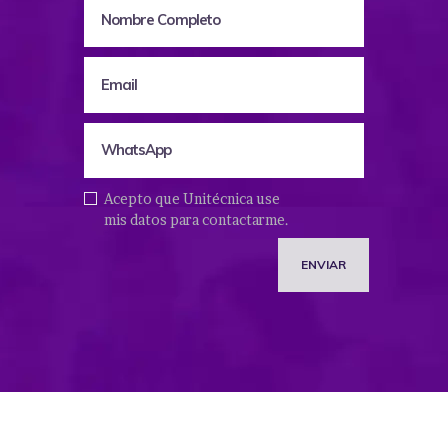
Acepto que Unitécnica use
mis datos para contactarme.