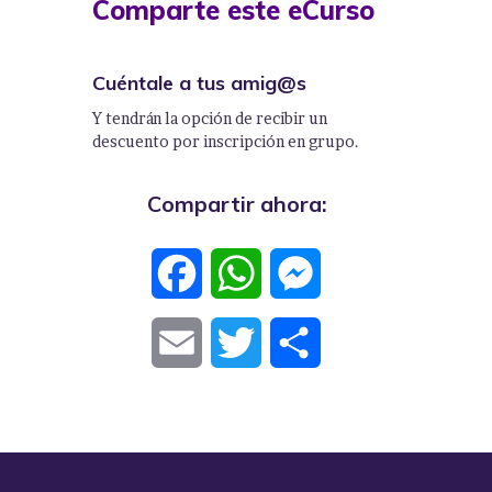
Comparte este eCurso
Cuéntale a tus amig@s
Y tendrán la opción de recibir un
descuento por inscripción en grupo.
Compartir ahora:
F
W
M
a
h
e
E
T
C
c
a
s
m
w
o
e
t
s
a
i
m
b
s
e