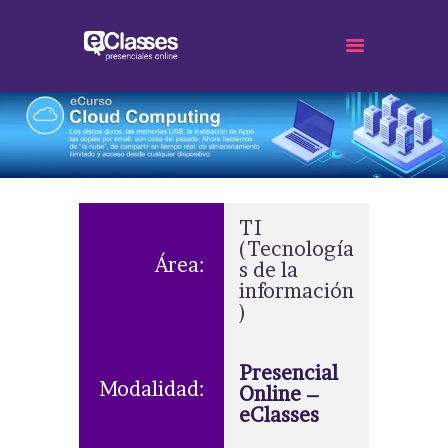
INICIO
ECURSOS
UNITÉCNICA
TI
PRECIOS/INVERSIÓN
(Tecnología
Área:
s de la
¡EMPIEZA AHORA!
información
ECLASSES
)
Presencial
Modalidad:
Online –
eClasses