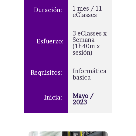
1 mes / 11
Duración:
eClasses
3 eClasses x
Semana
Esfuerzo:
(1h40m x
sesión)
Informática
Requisitos:
básica
Mayo /
Inicia:
2023