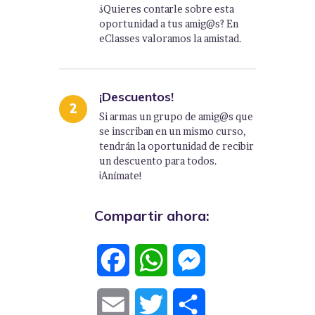
¿Quieres contarle sobre esta
oportunidad a tus amig@s? En
eClasses valoramos la amistad.
¡Descuentos!
Si armas un grupo de amig@s que
se inscriban en un mismo curso,
tendrán la oportunidad de recibir
un descuento para todos.
¡Anímate!
Compartir ahora:
F
W
M
a
h
e
E
T
C